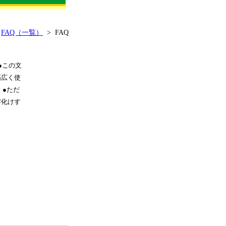
>
FAQ（一覧）
> FAQ
●この文
幅広く使
。●ただ
字化けす