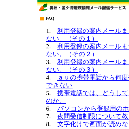
FAQ
1.
利用登録の案内メールま
ない。（その１）
2.
利用登録の案内メールま
ない。（その２）
3.
利用登録の案内メールま
ない。（その３）
4.
ａｕの携帯電話から何度
できない
5.
携帯電話では、どうして
のか。
6.
パソコンから登録用の
7.
夜間受信制限について教
8.
文字化けで画面が読めな